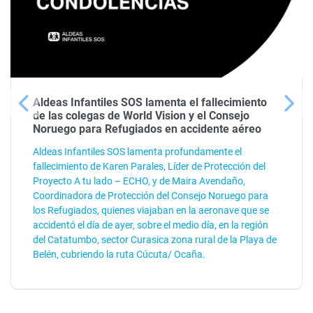
Aldeas Infantiles SOS lamenta el fallecimiento
de las colegas de World Vision y el Consejo
Noruego para Refugiados en accidente aéreo
Aldeas Infantiles SOS lamenta profundamente el
fallecimiento de Karen Parales, Líder de Protección del
Proyecto A tu lado – ECHO, y de Maira Avendaño,
Coordinadora de Protección del Consejo Noruego para
los Refugiados, quienes viajaban en la aeronave que se
accidentó el día de ayer, sobre el medio día, en la región
del Catatumbo, sector Curasica zona rural de la Playa de
Belén, cubriendo la ruta Cúcuta/ Ocaña.