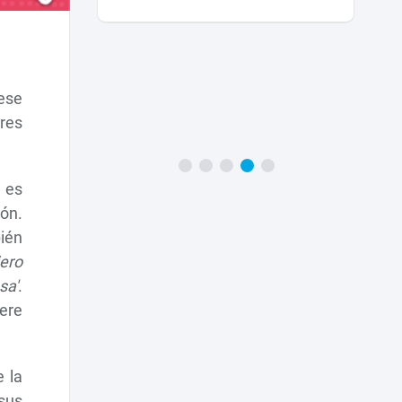
 ese
ores
 es
ión.
bién
iero
sa'
.
ere
 la
 sus