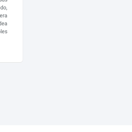
ado,
tera
ldea
bles