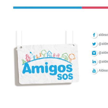
aldeas
@alde
@alde
@alde
Aldea