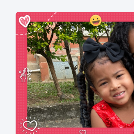
Abriendo las alas
Juven
resili
A lo largo de la vida construimos
nuestra identidad y estamos en la
En el 20
constante búsqueda de aquello que
un movi
nos permita abrir nuestras alas y
la defen
encontrar nuestro propio brillo; el
y la ado
verdadero propósito de nuestra
que est