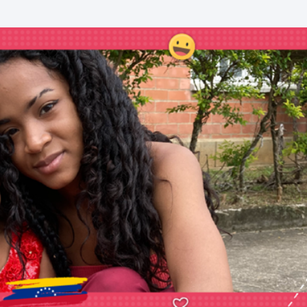
tud empoderada y
Puedes lograr lo que t
ente
propongas
15, se conformó la Red SOS,
¡Participativa, amigable y
miento juvenil que aboga por
colaboradora, son apenas tre
sa de los derechos de la niñez
cualidades que describen a u
lescencia de nuestro país, y
lideresas de la aldea de
á conformada por
Bucaramanga, Santander!