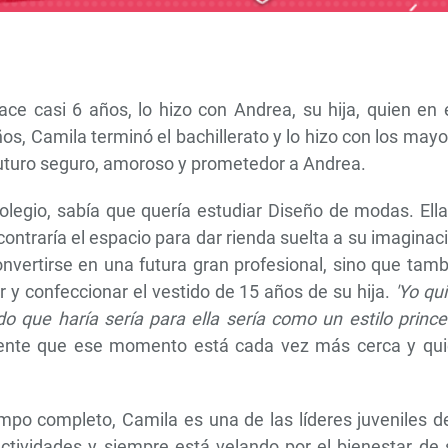
ntes y jóvenes participantes
s Infantiles SOS en
. Conoce la historia de
na líder de la Red SOS en La
ace casi 6 años, lo hizo con Andrea, su hija, quien en
os, Camila terminó el bachillerato y lo hizo con los may
uturo seguro, amoroso y prometedor a Andrea.
legio, sabía que quería estudiar Diseño de modas. Ella
ontraría el espacio para dar rienda suelta a su imaginac
convertirse en una futura gran profesional, sino que tam
r y confeccionar el vestido de 15 años de su hija.
'Yo qu
do que haría sería para ella sería como un estilo prince
iente que ese momento está cada vez más cerca y qui
o completo, Camila es una de las líderes juveniles de
 actividades y siempre está velando por el bienestar de