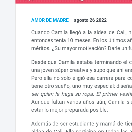
existencia. Conoce la historia de
adolesce
Juanita, una joven trans que
de Aldea
encontró en Aldeas Infantiles SOS
Colombia
una familia que le permite ser quien
Karol, u
AMOR DE MADRE
– agosto 26 2022
ella quiere ser y la apoya para
Guajira.
cumplir los sueños de su corazón.
Cuando Camila llegó a la aldea de Cali, h
entonces tenía 10 meses. En los últimos añ
méritos. ¿Su mayor motivación? Darle un f
Desde que Camila estaba terminando el co
una joven súper creativa y supo que ahí enc
Pero ella no solo eligió esa carrera para 
tiene otro sueño, uno muy especial: diseña
ser quien le haga su ropa. El primer vesti
Aunque faltan varios años aún, Camila s
estar lo mejor preparada posible.
Además de ser estudiante y mamá de tiemp
aldea de Cali. Ella participa en todas las