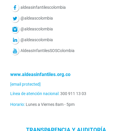
aldeasinfantilescolombia
@aldeascolombia
@aldeascolombia
@aldeascolombia
AldeasInfantilesSOSColombia
www.aldeasinfantiles.org.co
[email protected]
Línea de atención nacional:
300 911 13 03
Horario:
Lunes a Viernes 8am - 5pm
TRANSPARENCIA Y AUDITORÍA