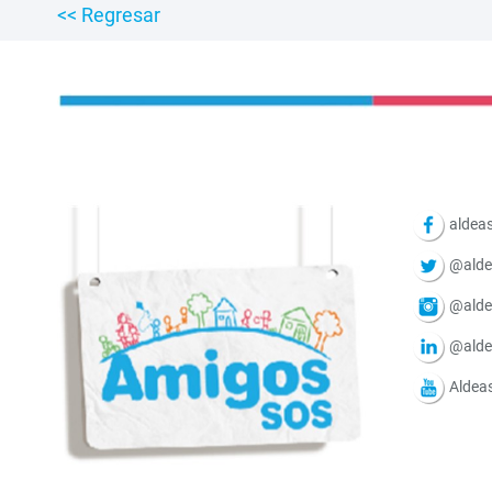
<< Regresar
aldeas
@alde
@alde
@alde
Aldea