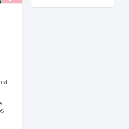
 sí
e
OS