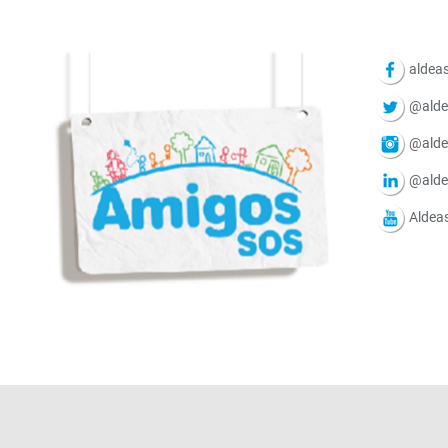
aldeas
@alde
@alde
@alde
Aldea