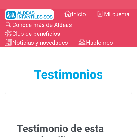
Inicio
Mi cuenta
Conoce más de Aldeas
Club de beneficios
Noticias y novedades
Hablemos
Salir
Usuario
.
Testimonios
Testimonio de esta