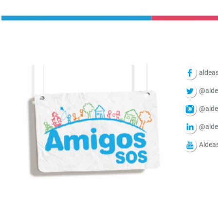
aldeas
@alde
@alde
@alde
Aldea