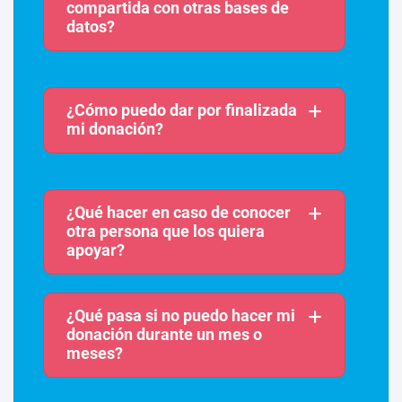
compartida con otras bases de
datos?
¿Cómo puedo dar por finalizada
mi donación?
¿Qué hacer en caso de conocer
otra persona que los quiera
apoyar?
¿Qué pasa si no puedo hacer mi
donación durante un mes o
meses?