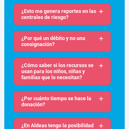
¿Esto me genera reportes en las
centrales de riesgo?
¿Por qué un débito y no una
consignación?
¿Cómo saber si los recursos se
usan para los niños, niñas y
familias que lo necesitan?
¿Por cuánto tiempo se hace la
donación?
¿En Aldeas tengo la posibilidad