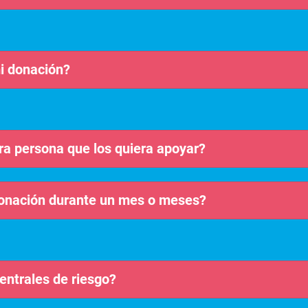
i donación?
ra persona que los quiera apoyar?
donación durante un mes o meses?
entrales de riesgo?