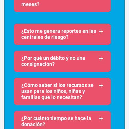
meses?
¿Esto me genera reportes en las
centrales de riesgo?
¿Por qué un débito y no una
consignación?
¿Cómo saber si los recursos se
usan para los niños, niñas y
familias que lo necesitan?
¿Por cuánto tiempo se hace la
donación?