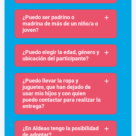
¿Puedo ser padrino o
madrina de más de un niño/a o
joven?
¿Puedo elegir la edad, género y
ubicación del participante?
¿Puedo llevar la ropa y
juguetes, que han dejado de
usar mis hijos y con quien
puedo contactar para realizar la
entrega?
¿En Aldeas tengo la posibilidad
de adoptar?