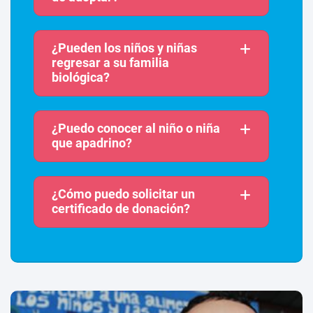
¿Pueden los niños y niñas
regresar a su familia
biológica?
¿Puedo conocer al niño o niña
que apadrino?
¿Cómo puedo solicitar un
certificado de donación?