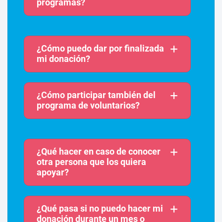
programas?
¿Cómo puedo dar por finalizada
mi donación?
¿Cómo participar también del
programa de voluntarios?
¿Qué hacer en caso de conocer
otra persona que los quiera
apoyar?
¿Qué pasa si no puedo hacer mi
donación durante un mes o