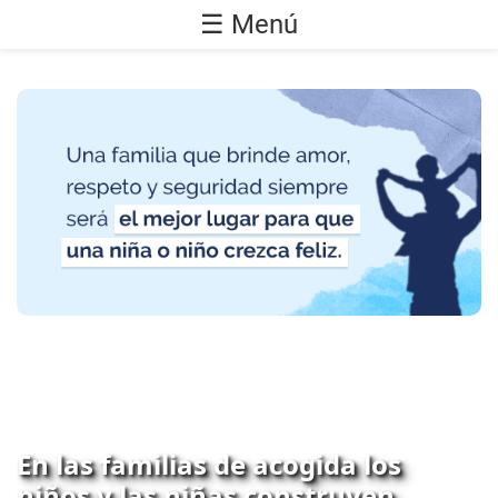
☰ Menú
En las familias de acogida los
niños y las niñas construyen