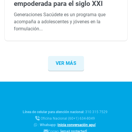
empoderada para el siglo XXI
Generaciones Sacúdete es un programa que
acompaña a adolescentes y jóvenes en la
formulación...
VER MÁS
Línea de celular para atención nacional:
310 315 7529
Oficina Nacional (60+1) 634-8049
:
Whatsapp:
Inicia conversación aquí
Correo:
[email protected]