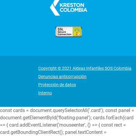
Copyright © 2021 Aldeas Infantiles SOS Colombia
Denuncias anticorrupción
Protección de datos
Interno
const cards = document.querySelectorAll('.card'); const panel =
document.getElementById('floating-panel'); cards.forEach(card
=> { card.addEventListener('mouseenter', () => { const rect =
card.getBoundingClientRect(); panel.textContent =