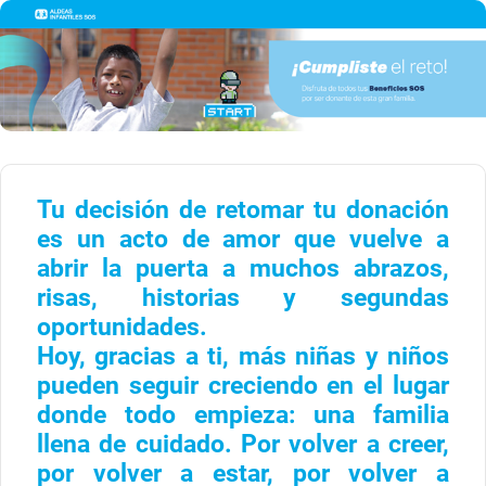
Tu decisión de retomar tu donación
es un acto de amor que vuelve a
abrir la puerta a muchos abrazos,
risas, historias y segundas
oportunidades.
Hoy, gracias a ti, más niñas y niños
pueden seguir creciendo en el lugar
donde todo empieza: una familia
llena de cuidado.
Por volver a creer,
por volver a estar, por volver a