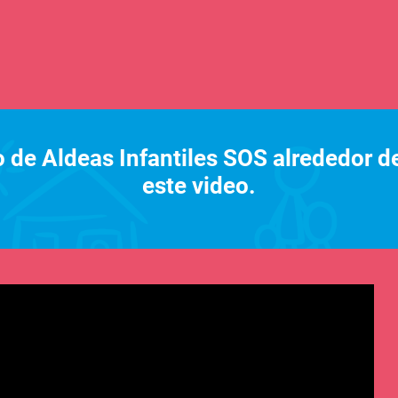
 de Aldeas Infantiles SOS alrededor de
este video.