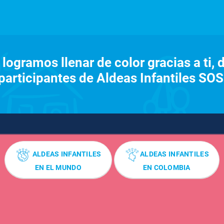
ogramos llenar de color gracias a ti, 
 participantes de Aldeas Infantiles SO
ALDEAS INFANTILES
ALDEAS INFANTILES
EN EL MUNDO
EN COLOMBIA