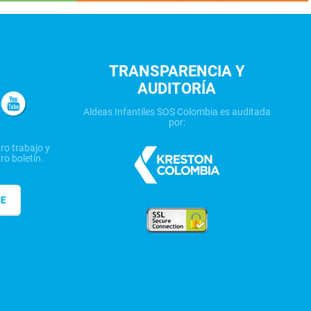
TRANSPARENCIA Y
AUDITORÍA
Aldeas Infantiles SOS Colombia es auditada
por:
ro trabajo y
ro boletín.
ME