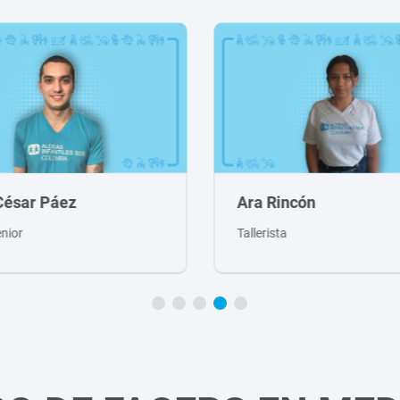
incón
María Lucia Duarte
sta
Tallerista