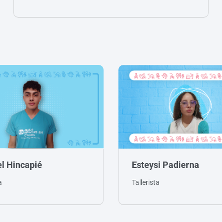
l Hincapié
Esteysi Padierna
ta
Tallerista