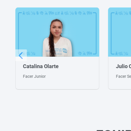
Julio César Páez
Ara R
Facer Senior
Talleri