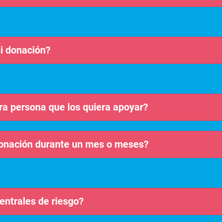
i donación?
ra persona que los quiera apoyar?
donación durante un mes o meses?
entrales de riesgo?