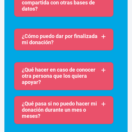
compartida con otras bases de
datos?
¿Cómo puedo dar por finalizada
mi donación?
¿Qué hacer en caso de conocer
otra persona que los quiera
apoyar?
¿Qué pasa si no puedo hacer mi
donación durante un mes o
meses?