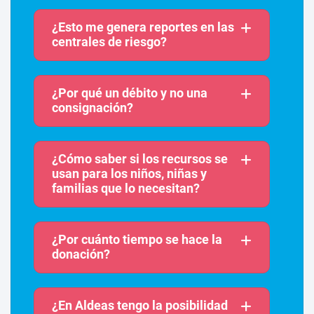
¿Esto me genera reportes en las
centrales de riesgo?
¿Por qué un débito y no una
consignación?
¿Cómo saber si los recursos se
usan para los niños, niñas y
familias que lo necesitan?
¿Por cuánto tiempo se hace la
donación?
¿En Aldeas tengo la posibilidad