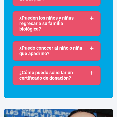
¿Pueden los niños y niñas
regresar a su familia
biológica?
¿Puedo conocer al niño o niña
que apadrino?
¿Cómo puedo solicitar un
certificado de donación?