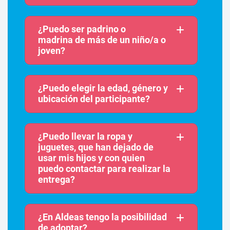
¿Puedo ser padrino o
madrina de más de un niño/a o
joven?
¿Puedo elegir la edad, género y
ubicación del participante?
¿Puedo llevar la ropa y
juguetes, que han dejado de
usar mis hijos y con quien
puedo contactar para realizar la
entrega?
¿En Aldeas tengo la posibilidad
de adoptar?