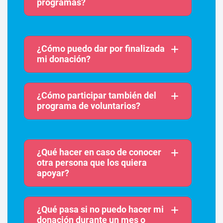
programas?
¿Cómo puedo dar por finalizada
mi donación?
¿Cómo participar también del
programa de voluntarios?
¿Qué hacer en caso de conocer
otra persona que los quiera
apoyar?
¿Qué pasa si no puedo hacer mi
donación durante un mes o