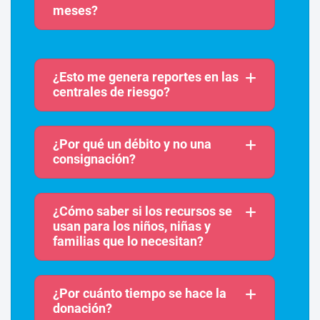
meses?
¿Esto me genera reportes en las
centrales de riesgo?
¿Por qué un débito y no una
consignación?
¿Cómo saber si los recursos se
usan para los niños, niñas y
familias que lo necesitan?
¿Por cuánto tiempo se hace la
donación?