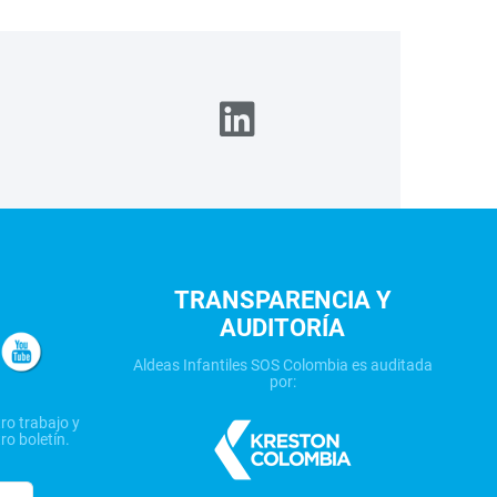
TRANSPARENCIA Y
AUDITORÍA
Aldeas Infantiles SOS Colombia es auditada
por:
ro trabajo y
ro boletín.