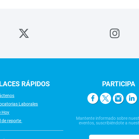
LACES
RÁPIDOS
PARTICIPA
áctenos
ocatorias Laborales
e Hoy
Mantente informado sobre nuest
 de reporte
eventos, suscribiéndote a nuest