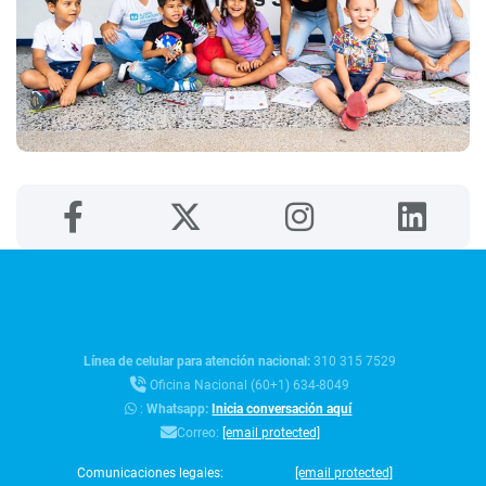
Línea de celular para atención nacional:
310 315 7529
Oficina Nacional (60+1) 634-8049
:
Whatsapp:
Inicia conversación aquí
Correo:
[email protected]
Comunicaciones legales:
[email protected]