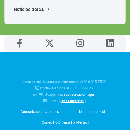
Línea de celular para atención nacional:
310 315 7529
Oficina Nacional (60+1) 634-8049
:
Whatsapp:
Inicia conversación aquí
Correo:
[email protected]
Comunicaciones legales:
[email protected]
Correo PQR:
[email protected]