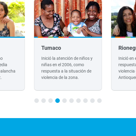
Tumaco
Rioneg
mo
Inició la atención de niños y
Inició en
edia
niñas en el 2006, como
respuesta
valancha
respuesta a la situación de
violencia
z.
violencia de la zona.
Antioque