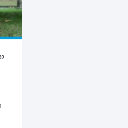
20
e
n