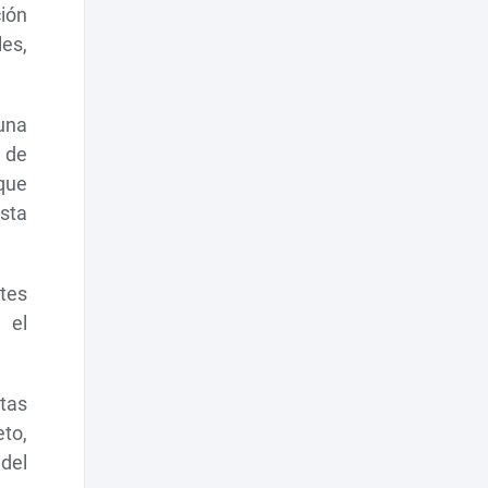
ción
es,
 una
 de
 que
sta
tes
 el
ntas
eto,
 del