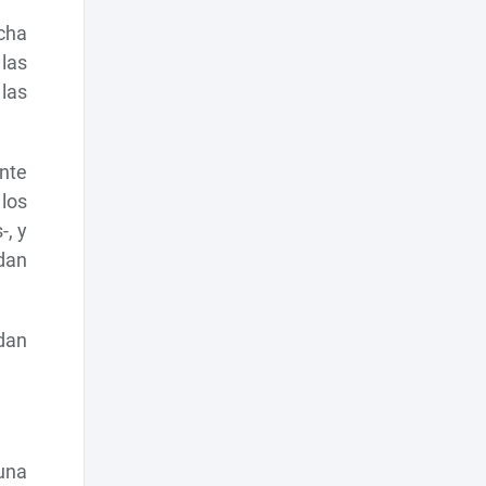
echa
 las
 las
ante
 los
-, y
dan
 dan
 una