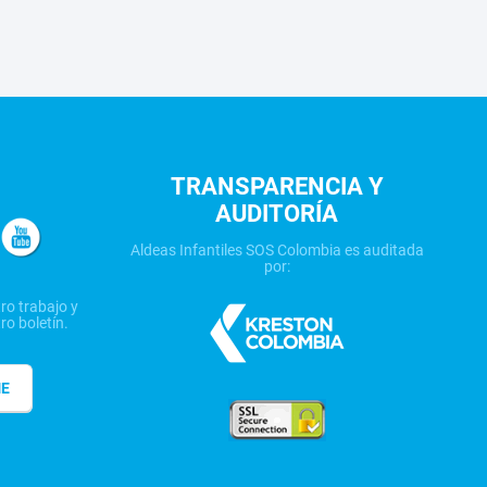
TRANSPARENCIA Y
AUDITORÍA
Aldeas Infantiles SOS Colombia es auditada
por:
ro trabajo y
ro boletín.
ME