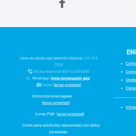
EN
Línea de celular para atención nacional:
310 315
Cont
7529
Conv
Oficina Nacional (60+1) 634-8049
:
Whatsapp:
Inicia conversación aquí
Únet
Correo:
[email protected]
Canal
Comunicaciones legales:
[email protected]
Intra
Correo PQR:
[email protected]
Correo para solicitudes relacionadas con datos
personales: