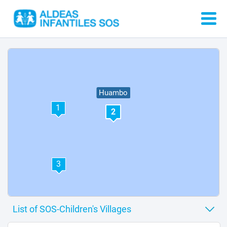
Huambo
1
2
3