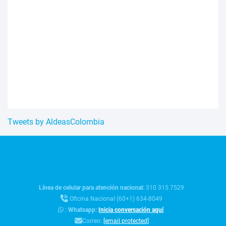
Tweets by AldeasColombia
Línea de celular para atención nacional:
310 315 7529
Oficina Nacional (60+1) 634-8049
:
Whatsapp:
Inicia conversación aquí
Correo:
[email protected]