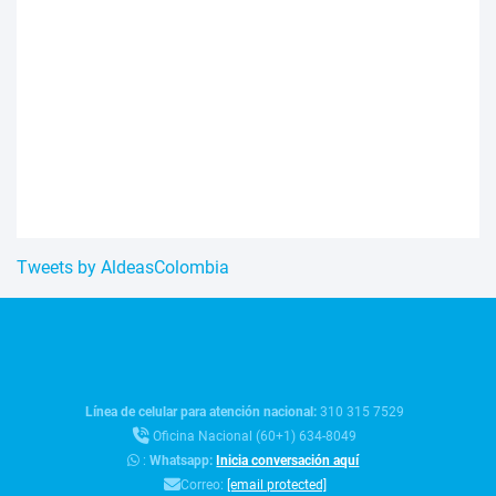
Tweets by AldeasColombia
Línea de celular para atención nacional:
310 315 7529
Oficina Nacional (60+1) 634-8049
:
Whatsapp:
Inicia conversación aquí
Correo:
[email protected]