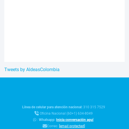
Tweets by AldeasColombia
Línea de celular para atención nacional:
310 315 7529
Oficina Nacional (60+1) 634-8049
:
Whatsapp:
Inicia conversación aquí
Correo:
[email protected]