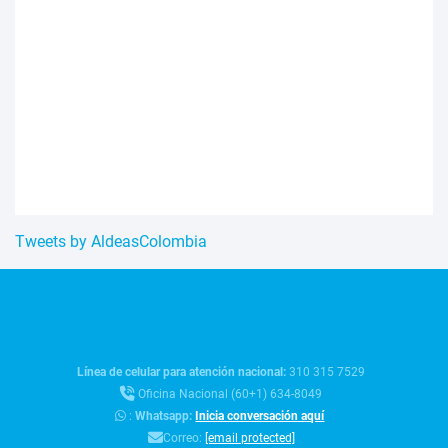
Tweets by AldeasColombia
Línea de celular para atención nacional:
310 315 7529
Oficina Nacional (60+1) 634-8049
:
Whatsapp:
Inicia conversación aquí
Correo:
[email protected]