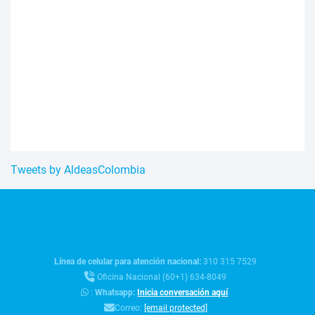
Tweets by AldeasColombia
Línea de celular para atención nacional:
310 315 7529
Oficina Nacional (60+1) 634-8049
:
Whatsapp:
Inicia conversación aquí
Correo:
[email protected]