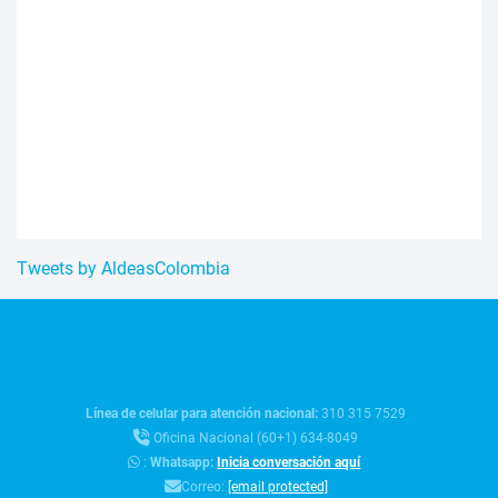
Tweets by AldeasColombia
Línea de celular para atención nacional:
310 315 7529
Oficina Nacional (60+1) 634-8049
:
Whatsapp:
Inicia conversación aquí
Correo:
[email protected]