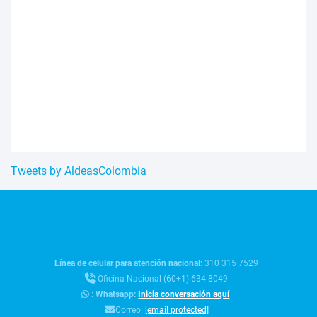
Tweets by AldeasColombia
Línea de celular para atención nacional:
310 315 7529
Oficina Nacional (60+1) 634-8049
:
Whatsapp:
Inicia conversación aquí
Correo:
[email protected]