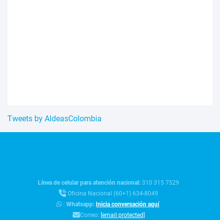
Tweets by AldeasColombia
Línea de celular para atención nacional:
310 315 7529
Oficina Nacional (60+1) 634-8049
:
Whatsapp:
Inicia conversación aquí
Correo:
[email protected]