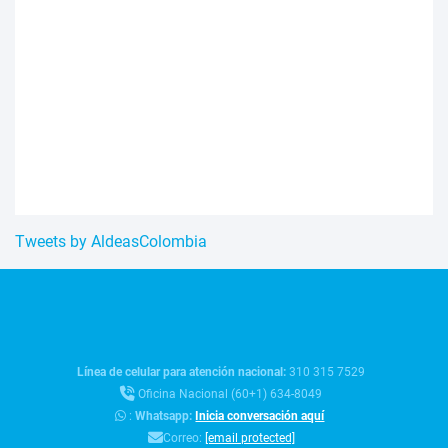
Tweets by AldeasColombia
Línea de celular para atención nacional:
310 315 7529
Oficina Nacional (60+1) 634-8049
:
Whatsapp:
Inicia conversación aquí
Correo:
[email protected]