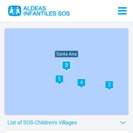
Santa Ana
3
5
4
2