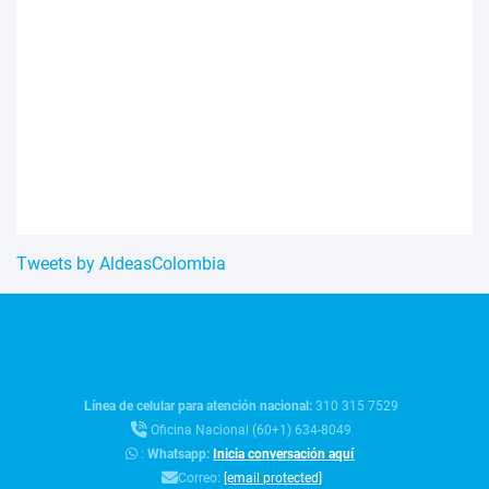
Tweets by AldeasColombia
Línea de celular para atención nacional:
310 315 7529
Oficina Nacional (60+1) 634-8049
:
Whatsapp:
Inicia conversación aquí
Correo:
[email protected]