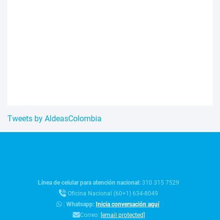
Tweets by AldeasColombia
Línea de celular para atención nacional:
310 315 7529
Oficina Nacional (60+1) 634-8049
:
Whatsapp:
Inicia conversación aquí
Correo:
[email protected]