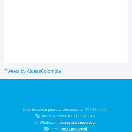
Tweets by AldeasColombia
Línea de celular para atención nacional:
310 315 7529
Oficina Nacional (60+1) 634-8049
:
Whatsapp:
Inicia conversación aquí
Correo:
[email protected]