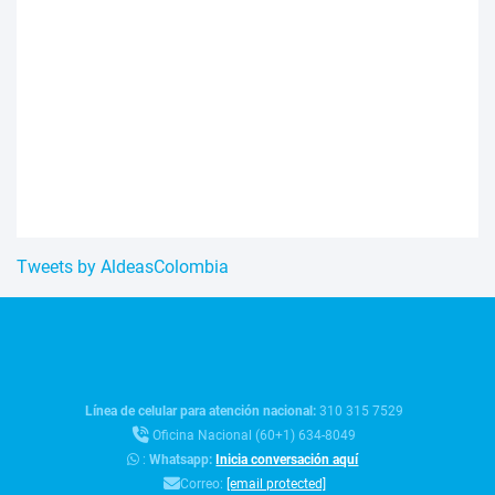
Tweets by AldeasColombia
Línea de celular para atención nacional:
310 315 7529
Oficina Nacional (60+1) 634-8049
:
Whatsapp:
Inicia conversación aquí
Correo:
[email protected]