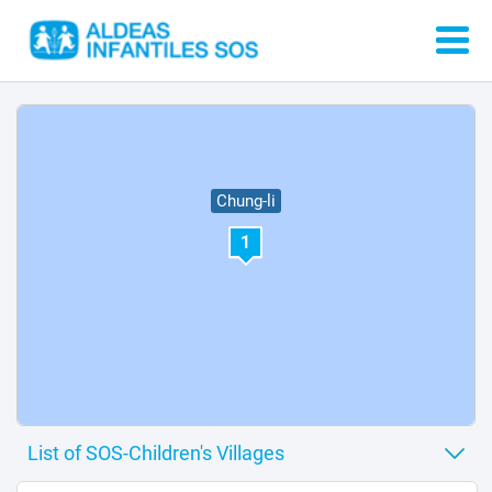
Chung-li
1