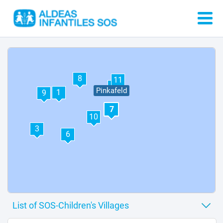
8
11
4
Pinkafeld
1
9
7
10
3
6