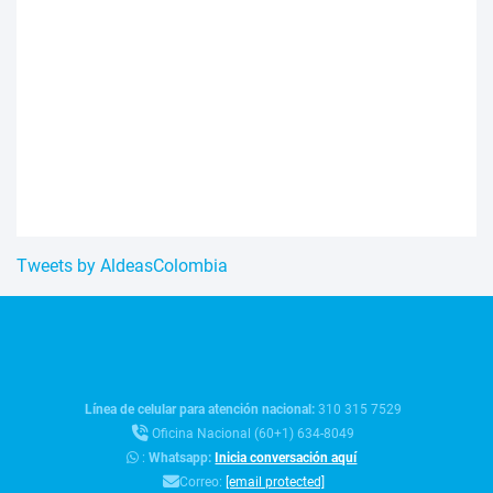
Tweets by AldeasColombia
Línea de celular para atención nacional:
310 315 7529
Oficina Nacional (60+1) 634-8049
:
Whatsapp:
Inicia conversación aquí
Correo:
[email protected]