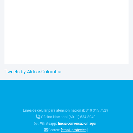
Tweets by AldeasColombia
Línea de celular para atención nacional:
310 315 7529
Oficina Nacional (60+1) 634-8049
:
Whatsapp:
Inicia conversación aquí
Correo:
[email protected]