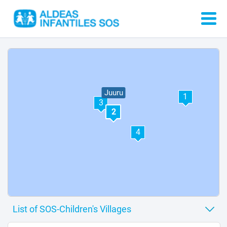
Juuru
1
3
2
4