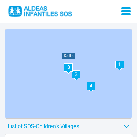
Keila
1
3
2
4