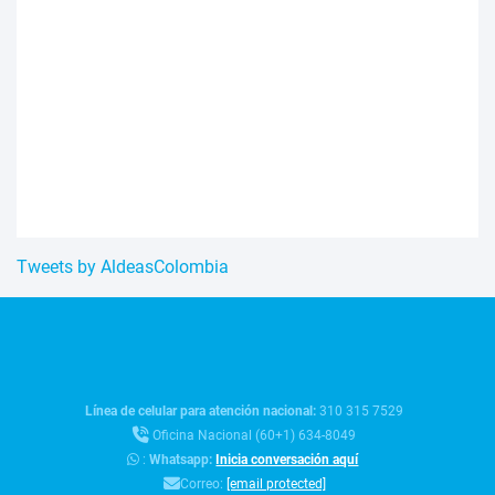
Tweets by AldeasColombia
Línea de celular para atención nacional:
310 315 7529
Oficina Nacional (60+1) 634-8049
:
Whatsapp:
Inicia conversación aquí
Correo:
[email protected]