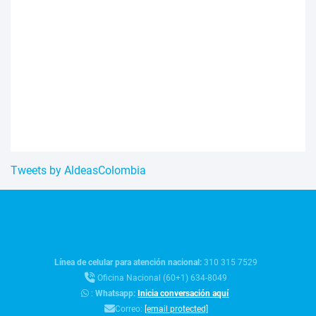
Tweets by AldeasColombia
Línea de celular para atención nacional:
310 315 7529
Oficina Nacional (60+1) 634-8049
:
Whatsapp:
Inicia conversación aquí
Correo:
[email protected]