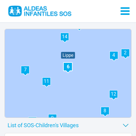
13
5
14
2
4
Lippe
6
7
11
12
8
9
10
15